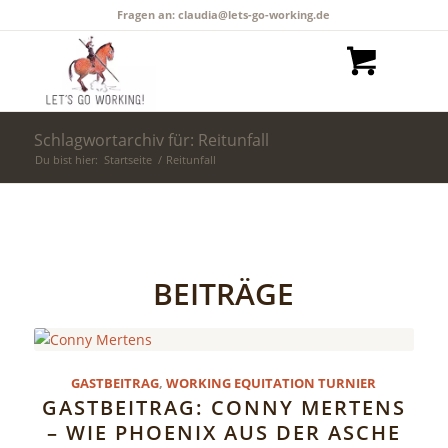
Fragen an: claudia@lets-go-working.de
Schlagwortarchiv für: Reitunfall
Du bist hier:
Startseite
/
Reitunfall
BEITRÄGE
GASTBEITRAG
,
WORKING EQUITATION TURNIER
GASTBEITRAG: CONNY MERTENS
– WIE PHOENIX AUS DER ASCHE